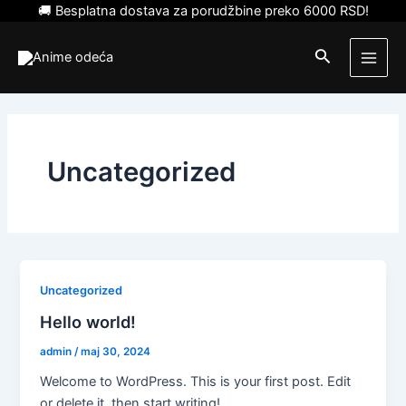
Pređi
🚚 Besplatna dostava za porudžbine preko 6000 RSD!
na
Main
sadržaj
Pretraga
Men
Uncategorized
Uncategorized
či/isključi
Hello world!
či/isključi
admin
/
maj 30, 2024
nik
Welcome to WordPress. This is your first post. Edit
či/isključi
or delete it, then start writing!