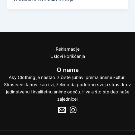
nik
či/isključi
nik
nik
Reklamacije
Uslovi korišćenja
O nama
Aky Clothing je nastao iz čiste ljubavi prema anime kulturi.
Strastveni fanovi kao i vi, želimo da podelimo svoju strast kroz
jedinstvenu i kvalitetnu anime odeću. Hvala što ste deo naše
zajednice!