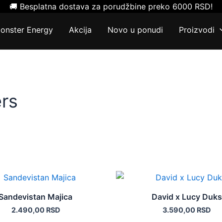
🚚 Besplatna dostava za porudžbine preko 6000 RSD!
onster Energy
Akcija
Novo u ponudi
Proizvodi
rs
Ovaj
Ovaj
proizvod
proizvod
Sandevistan Majica
David x Lucy Duks
ima
ima
2.490,00
RSD
3.590,00
RSD
više
više