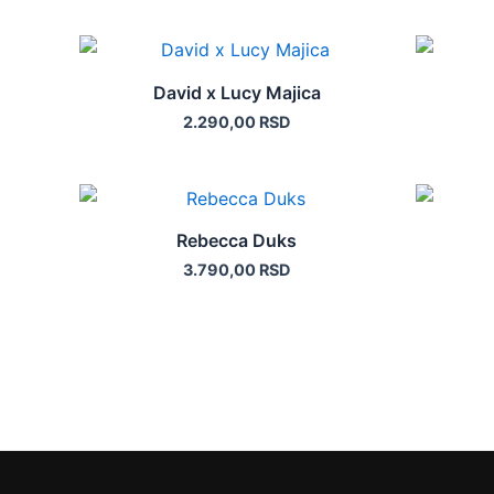
varijanti.
Opcije
Ovaj
mogu
proizvod
David x Lucy Majica
biti
ima
2.290,00
RSD
izabrane
više
na
varijanti.
stranici
Opcije
Ovaj
proizvoda.
mogu
proizvod
Rebecca Duks
biti
ima
3.790,00
RSD
izabrane
više
na
varijanti.
stranici
Opcije
proizvoda.
mogu
biti
izabrane
na
stranici