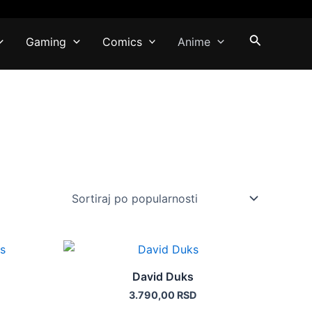
Pretraga
Gaming
Comics
Anime
Ovaj
proizvod
David Duks
ima
3.790,00
RSD
više