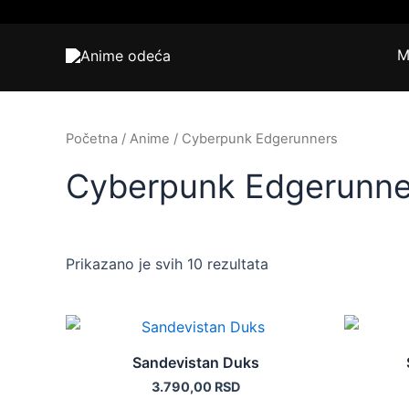
Pređi
Sortirano
na
po
M
sadržaj
popularnosti
Početna
/
Anime
/ Cyberpunk Edgerunners
Cyberpunk Edgerunne
Prikazano je svih 10 rezultata
Ovaj
proizvod
Sandevistan Duks
ima
3.790,00
RSD
više