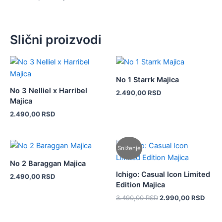
Slični proizvodi
Ovaj
Ovaj
proizvod
proizvod
No 1 Starrk Majica
ima
ima
No 3 Nelliel x Harribel
2.490,00
RSD
više
više
Majica
varijanti.
varijanti.
2.490,00
RSD
Opcije
Opcije
mogu
mogu
Originalna
Tren
biti
biti
Ovaj
Ovaj
Sniženje
cena
cena
izabrane
izabrane
proizvod
proizvod
je
je:
No 2 Baraggan Majica
na
na
ima
ima
bila:
2.99
Ichigo: Casual Icon Limited
2.490,00
RSD
3.490,00 RSD.
stranici
stranici
više
više
Edition Majica
proizvoda.
proizvoda.
varijanti.
varijanti.
3.490,00
RSD
2.990,00
RSD
Opcije
Opcije
mogu
mogu