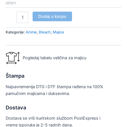
OČISTI
Dodaj u korpu
Kategorije:
Anime
,
Bleach
,
Majice
Pogledaj tabelu veličina za majicu
Štampa
Najsavremenija DTG i DTF štampa rađena na 100%
pamučnim majicama i duksevima.
Dostava
Dostava se vrši kurirskom službom PostExpress i
vreme isporuke je 2-5 radnih dana.