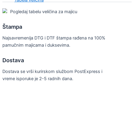
Pogledaj tabelu veličina za majicu
Štampa
Najsavremenija DTG i DTF štampa rađena na 100%
pamučnim majicama i duksevima.
Dostava
Dostava se vrši kurirskom službom PostExpress i
vreme isporuke je 2-5 radnih dana.
Invincible Majica