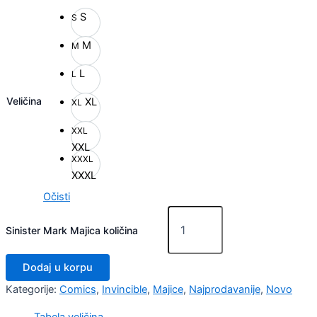
S
S
M
M
L
L
Veličina
XL
XL
XXL
XXL
XXXL
XXXL
Očisti
Sinister Mark Majica količina
Dodaj u korpu
Kategorije:
Comics
,
Invincible
,
Majice
,
Najprodavanije
,
Novo
Tabela veličina