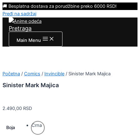
🚚 Besplatna dostava za porudžbine preko 6000 RSD!
Pređi na sadržaj
Pretraga
Main Menu
Početna
/
Comics
/
Invincible
/ Sinister Mark Majica
Sinister Mark Majica
2.490,00
RSD
Crna
Boja