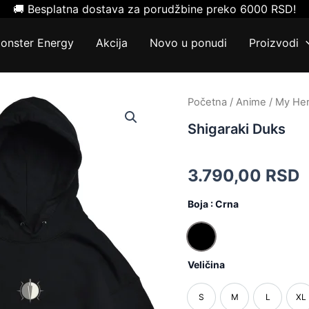
🚚 Besplatna dostava za porudžbine preko 6000 RSD!
onster Energy
Akcija
Novo u ponudi
Proizvodi
Shigaraki
Početna
/
Anime
/
My He
Duks
Shigaraki Duks
količina
3.790,00
RSD
Boja
: Crna
Crna
Veličina
S
M
L
XL
S
M
L
X