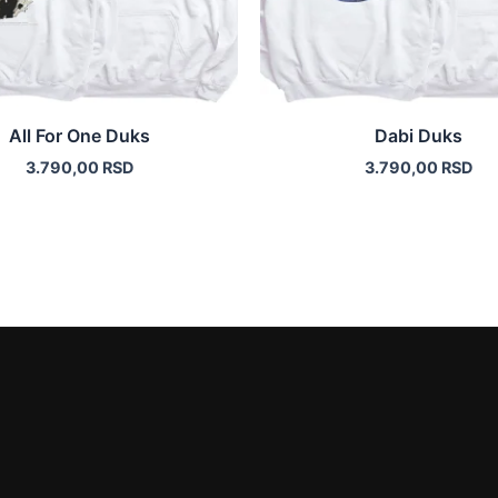
biti
biti
izabrane
izabrane
na
na
stranici
stranici
proizvoda.
proizvod
All For One Duks
Dabi Duks
3.790,00
RSD
3.790,00
RSD