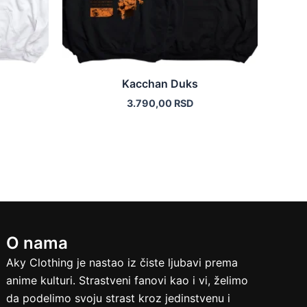
biti
izabrane
na
stranici
a.
proizvoda.
Kacchan Duks
3.790,00
RSD
O nama
Aky Clothing je nastao iz čiste ljubavi prema
anime kulturi. Strastveni fanovi kao i vi, želimo
da podelimo svoju strast kroz jedinstvenu i