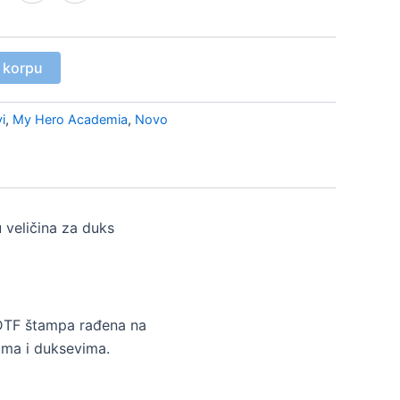
 korpu
i
,
My Hero Academia
,
Novo
 veličina za duks
DTF štampa rađena na
ma i duksevima.