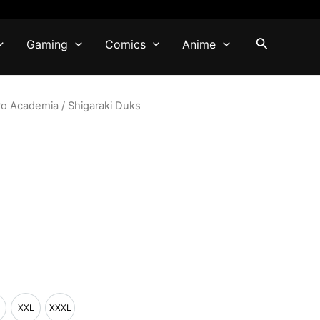
Pretraga
Gaming
Comics
Anime
ro Academia
/ Shigaraki Duks
XXL
XXXL
L
XXL
XXXL