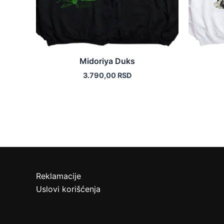
biti
izabrane
na
stranici
proizvoda.
Midoriya Duks
3.790,00
RSD
Reklamacije
Uslovi korišćenja