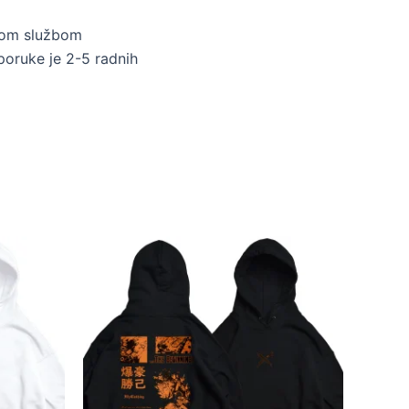
skom službom
poruke je 2-5 radnih
Ovaj
proizvod
ima
više
varijanti.
Opcije
mogu