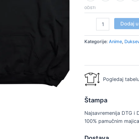
OČISTI
Dodaj u
Kategorije:
Anime
,
Duksev
Pogledaj tabelu
Štampa
Najsavremenija DTG i 
100% pamučnim majica
Dostava