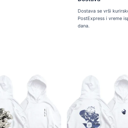
Dostava se vrši kurir
PostExpress i vreme is
dana.
Ovaj
Ovaj
proizvod
proizvod
ima
ima
više
više
varijanti.
varijanti.
Opcije
Opcije
mogu
mogu