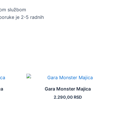
skom službom
poruke je 2-5 radnih
Ovaj
proizvod
ca
Gara Monster Majica
ima
2.290,00
RSD
više
varijanti.
Opcije
mogu