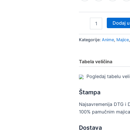
Dodaj u
Kategorije:
Anime
,
Majice
Tabela veličina
Pogledaj tabelu vel
Štampa
Najsavremenija DTG i 
100% pamučnim majica
Dostava