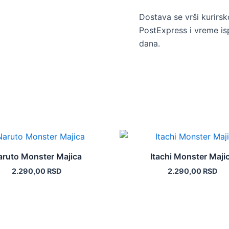
Dostava se vrši kurir
PostExpress i vreme is
dana.
Ovaj
Ovaj
proizvod
proizvod
aruto Monster Majica
Itachi Monster Maji
ima
ima
2.290,00
RSD
2.290,00
RSD
više
više
varijanti.
varijanti.
Opcije
Opcije
mogu
mogu