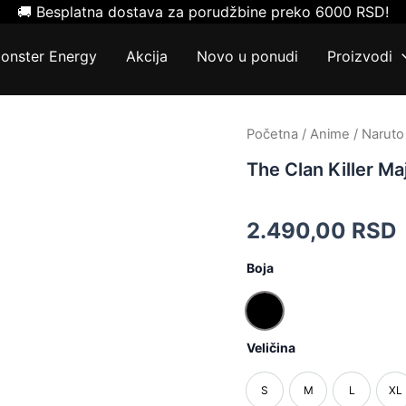
🚚 Besplatna dostava za porudžbine preko 6000 RSD!
onster Energy
Akcija
Novo u ponudi
Proizvodi
The
Početna
/
Anime
/
Naruto
Clan
The Clan Killer Ma
Killer
Majica
količina
2.490,00
RSD
Boja
Crna
Veličina
S
M
L
XL
S
M
L
X