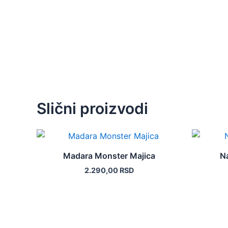
Slični proizvodi
Ovaj
proizvod
Madara Monster Majica
N
ima
2.290,00
RSD
više
varijanti.
Opcije
mogu