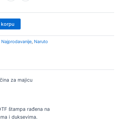
 korpu
,
Najprodavanije
,
Naruto
ičina za majicu
DTF štampa rađena na
ma i duksevima.