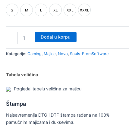
nik
S
M
L
XL
XXL
XXXL
či/isključi
S
M
L
XL
XXL
XXXL
nik
nik
Dodaj u korpu
Kategorije:
Gaming
,
Majice
,
Novo
,
Souls-FromSoftware
Tabela veličina
Pogledaj tabelu veličina za majicu
Štampa
Najsavremenija DTG i DTF štampa rađena na 100%
pamučnim majicama i duksevima.