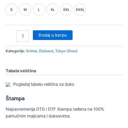
nik
S
M
L
XL
XXL
XXXL
či/isključi
S
M
L
XL
XXL
XXXL
nik
nik
Dodaj u korpu
Kategorije:
Anime
,
Duksevi
,
Tokyo Ghoul
Tabela veličina
Pogledaj tabelu veličina za duks
Štampa
Najsavremenija DTG i DTF štampa rađena na 100%
pamučnim majicama i duksevima.