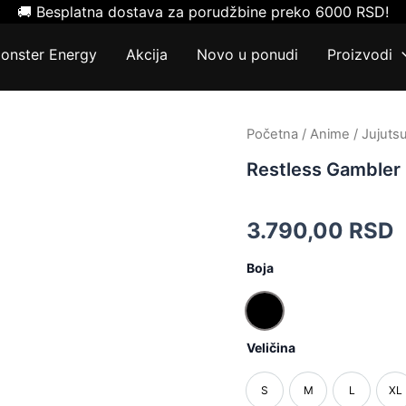
🚚 Besplatna dostava za porudžbine preko 6000 RSD!
onster Energy
Akcija
Novo u ponudi
Proizvodi
Restless
Početna
/
Anime
/
Jujuts
Gambler
Restless Gambler
Duks
količina
3.790,00
RSD
Boja
Crna
Veličina
S
M
L
XL
S
M
L
X