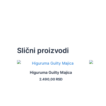
Slični proizvodi
Ovaj
proizvod
Higuruma Guilty Majica
ima
2.490,00
RSD
više
varijanti.
Opcije
mogu