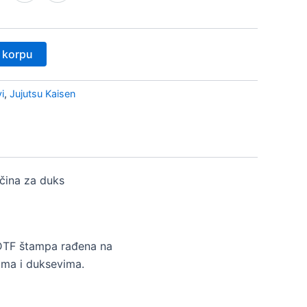
 korpu
i
,
Jujutsu Kaisen
ičina za duks
DTF štampa rađena na
ma i duksevima.