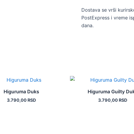
Dostava se vrši kurir
PostExpress i vreme is
dana.
Ovaj
Ovaj
proizvod
proizvod
Higuruma Duks
Higuruma Guilty Du
ima
ima
3.790,00
RSD
3.790,00
RSD
više
više
varijanti.
varijanti.
Opcije
Opcije
mogu
mogu