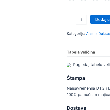
Dodaj u
Kategorije:
Anime
,
Duksev
Tabela veličina
Pogledaj tabelu vel
Štampa
Najsavremenija DTG i 
100% pamučnim majica
Dostava