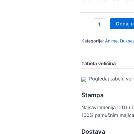
Dodaj u
Kategorije:
Anime
,
Duksev
Tabela veličina
Pogledaj tabelu vel
Štampa
Najsavremenija DTG i 
100% pamučnim majica
Dostava