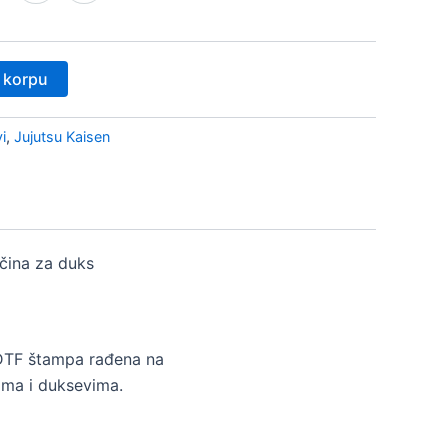
 korpu
i
,
Jujutsu Kaisen
ičina za duks
DTF štampa rađena na
ma i duksevima.