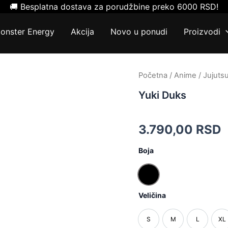
🚚 Besplatna dostava za porudžbine preko 6000 RSD!
onster Energy
Akcija
Novo u ponudi
Proizvodi
Yuki
Početna
/
Anime
/
Jujuts
Duks
Yuki Duks
količina
3.790,00
RSD
Boja
Crna
Veličina
S
M
L
XL
S
M
L
X