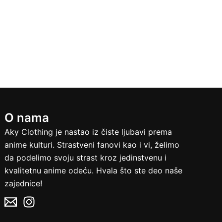
biti
izabrane
na
stranici
a.
proizvoda.
O nama
Aky Clothing je nastao iz čiste ljubavi prema
anime kulturi. Strastveni fanovi kao i vi, želimo
da podelimo svoju strast kroz jedinstvenu i
kvalitetnu anime odeću. Hvala što ste deo naše
zajednice!