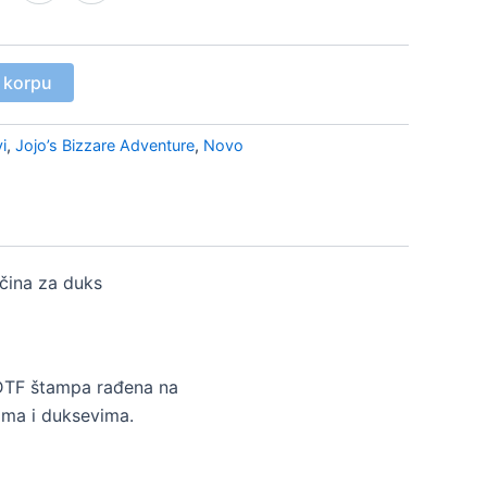
 korpu
i
,
Jojo’s Bizzare Adventure
,
Novo
ičina za duks
DTF štampa rađena na
ma i duksevima.