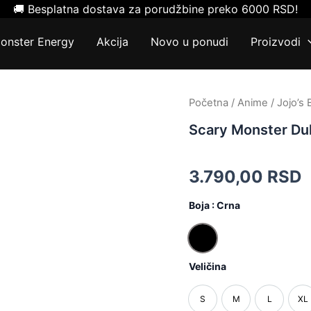
🚚 Besplatna dostava za porudžbine preko 6000 RSD!
onster Energy
Akcija
Novo u ponudi
Proizvodi
Scary
Početna
/
Anime
/
Jojo’s
Monster
Scary Monster Du
Duks
količina
3.790,00
RSD
Boja
: Crna
Crna
Veličina
S
M
L
XL
S
M
L
X