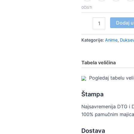
OČISTI
Dodaj u
Kategorije:
Anime
,
Duksev
Tabela veličina
Pogledaj tabelu vel
Štampa
Najsavremenija DTG i 
100% pamučnim majica
Dostava