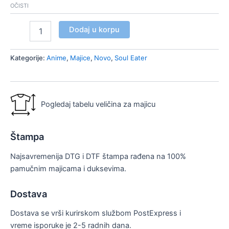
OČISTI
Dodaj u korpu
Kategorije:
Anime
,
Majice
,
Novo
,
Soul Eater
Pogledaj tabelu veličina za majicu
Štampa
Najsavremenija DTG i DTF štampa rađena na 100%
pamučnim majicama i duksevima.
Dostava
Dostava se vrši kurirskom službom PostExpress i
vreme isporuke je 2-5 radnih dana.