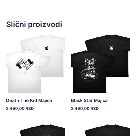
Slični proizvodi
Ovaj
Ovaj
proizvod
proizvod
ima
ima
više
više
varijanti.
varijanti.
Opcije
Opcije
mogu
mogu
biti
biti
izabrane
izabrane
Death The Kid Majica
Black Star Majica
na
na
2.490,00
RSD
2.490,00
RSD
stranici
stranici
proizvoda.
proizvoda.
Ovaj
Ovaj
proizvod
proizvod