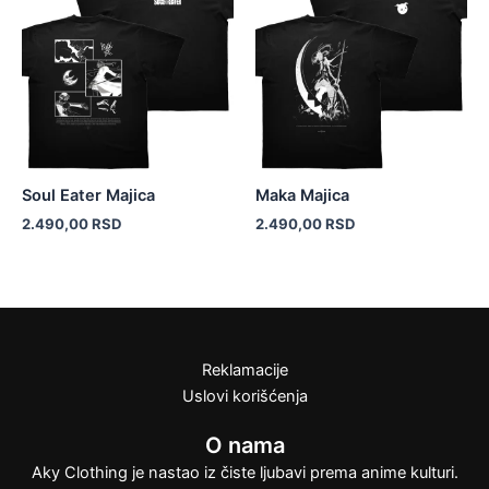
ima
ima
više
više
varijanti.
varijanti.
Opcije
Opcije
mogu
mogu
biti
biti
izabrane
izabrane
Soul Eater Majica
Maka Majica
na
na
2.490,00
RSD
2.490,00
RSD
stranici
stranici
proizvoda.
proizvoda.
Reklamacije
Uslovi korišćenja
O nama
Aky Clothing je nastao iz čiste ljubavi prema anime kulturi.