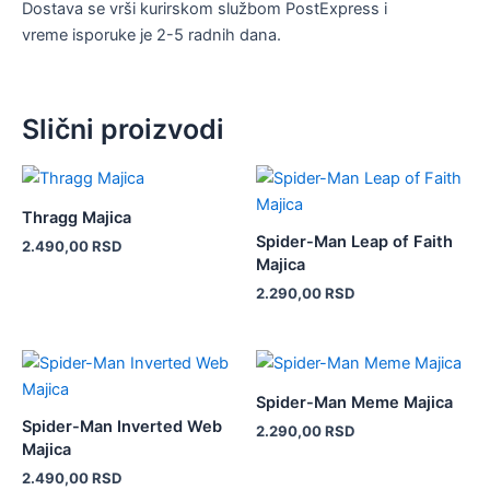
Dostava se vrši kurirskom službom PostExpress i
vreme isporuke je 2-5 radnih dana.
Slični proizvodi
Ovaj
Ovaj
proizvod
proizvod
Thragg Majica
ima
ima
Spider-Man Leap of Faith
2.490,00
RSD
više
više
Majica
varijanti.
varijanti.
2.290,00
RSD
Opcije
Opcije
mogu
mogu
biti
biti
Ovaj
Ovaj
izabrane
izabrane
proizvod
proizvod
Spider-Man Meme Majica
na
na
ima
ima
Spider-Man Inverted Web
2.290,00
RSD
stranici
stranici
više
više
Majica
proizvoda.
proizvoda.
varijanti.
varijanti.
2.490,00
RSD