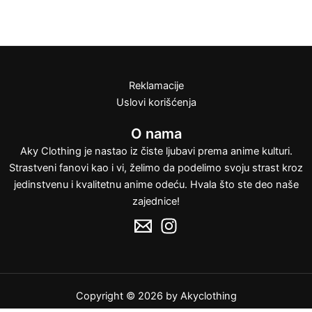
Opcije
Opcije
mogu
mogu
biti
biti
izabrane
izabrane
na
na
stranici
stranici
Reklamacije
proizvoda.
proizvoda.
Uslovi korišćenja
O nama
Aky Clothing je nastao iz čiste ljubavi prema anime kulturi.
Strastveni fanovi kao i vi, želimo da podelimo svoju strast kroz
jedinstvenu i kvalitetnu anime odeću. Hvala što ste deo naše
zajednice!
Copyright © 2026 by Akyclothing