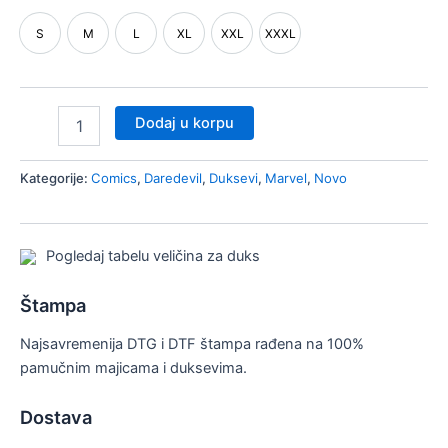
nik
S
M
L
XL
XXL
XXXL
či/isključi
S
M
L
XL
XXL
XXXL
nik
nik
Dodaj u korpu
Kategorije:
Comics
,
Daredevil
,
Duksevi
,
Marvel
,
Novo
Pogledaj tabelu veličina za duks
Štampa
Najsavremenija DTG i DTF štampa rađena na 100%
pamučnim majicama i duksevima.
Dostava