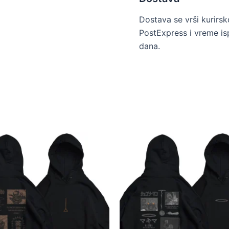
Dostava se vrši kurir
PostExpress i vreme is
dana.
Ovaj
Ovaj
proizvod
proizvod
ima
ima
više
više
varijanti.
varijanti.
Opcije
Opcije
mogu
mogu