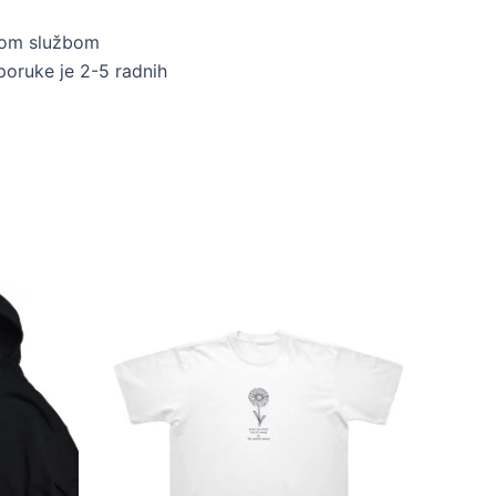
skom službom
poruke je 2-5 radnih
Ovaj
proizvod
ima
više
varijanti.
Opcije
mogu