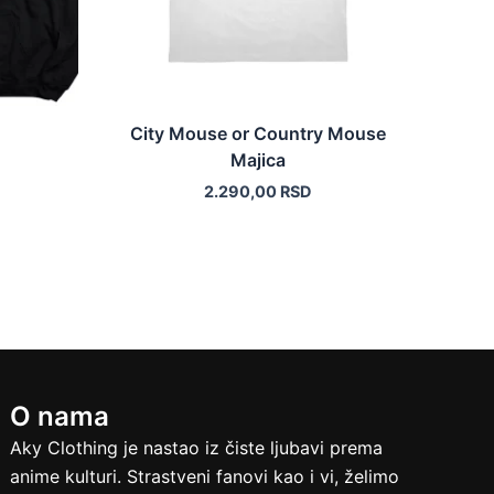
biti
izabrane
na
stranici
a.
proizvoda.
City Mouse or Country Mouse
Majica
2.290,00
RSD
O nama
Aky Clothing je nastao iz čiste ljubavi prema
anime kulturi. Strastveni fanovi kao i vi, želimo