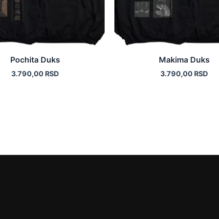
biti
biti
izabrane
izabrane
na
na
stranici
stranici
proizvoda.
proizvod
Pochita Duks
Makima Duks
3.790,00
RSD
3.790,00
RSD