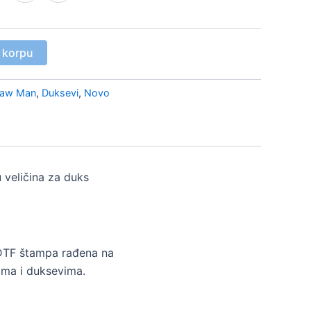
 korpu
saw Man
,
Duksevi
,
Novo
 veličina za duks
DTF štampa rađena na
ma i duksevima.