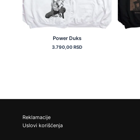
biti
izabrane
na
stranici
proizvoda.
Power Duks
3.790,00
RSD
Reklamacije
Uslovi korišćenja