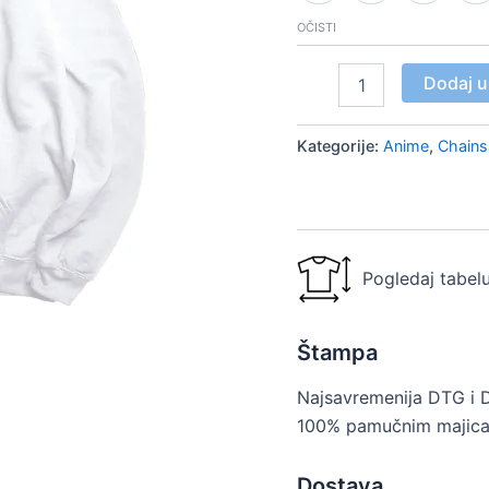
OČISTI
Dodaj u
Kategorije:
Anime
,
Chain
Pogledaj tabelu
Štampa
Najsavremenija DTG i 
100% pamučnim majica
Dostava