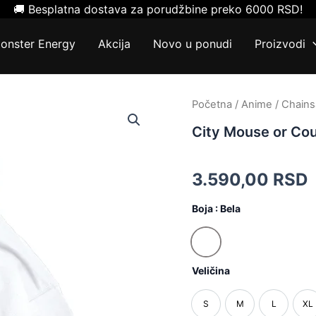
🚚 Besplatna dostava za porudžbine preko 6000 RSD!
onster Energy
Akcija
Novo u ponudi
Proizvodi
City
Početna
/
Anime
/
Chain
Mouse
City Mouse or Co
or
Country
Mouse
Duks
3.590,00
RSD
količina
Boja
: Bela
Bela
Veličina
S
M
L
XL
S
M
L
X