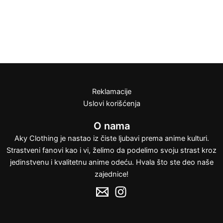
Spider-Man Inverted Web
2.290,00
RSD
stranici
stranici
više
više
Majica
proizvoda.
proizvoda.
varijanti.
varijanti.
2.490,00
RSD
Opcije
Opcije
mogu
mogu
biti
biti
izabrane
izabrane
na
na
stranici
stranici
Reklamacije
proizvoda.
proizvoda.
Uslovi korišćenja
O nama
Aky Clothing je nastao iz čiste ljubavi prema anime kulturi.
Strastveni fanovi kao i vi, želimo da podelimo svoju strast kroz
jedinstvenu i kvalitetnu anime odeću. Hvala što ste deo naše
zajednice!