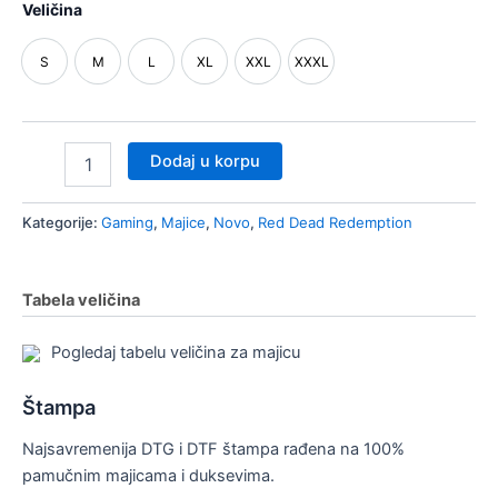
nik
Veličina
či/isključi
S
M
L
XL
XXL
XXXL
nik
S
M
L
XL
XXL
XXXL
nik
Dodaj u korpu
Kategorije:
Gaming
,
Majice
,
Novo
,
Red Dead Redemption
Tabela veličina
Pogledaj tabelu veličina za majicu
Štampa
Najsavremenija DTG i DTF štampa rađena na 100%
pamučnim majicama i duksevima.