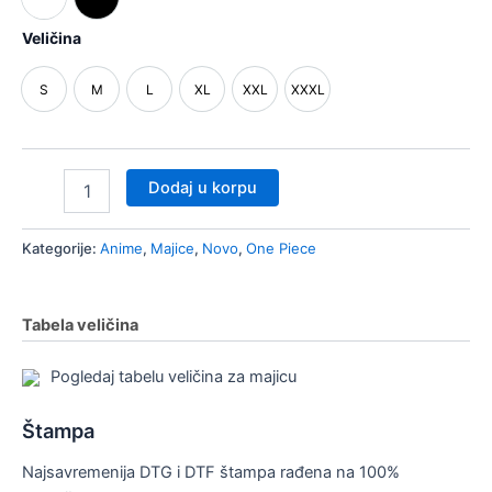
nik
Bela
Crna
Veličina
či/isključi
nik
S
M
L
XL
XXL
XXXL
S
M
L
XL
XXL
XXXL
nik
Dodaj u korpu
Kategorije:
Anime
,
Majice
,
Novo
,
One Piece
Tabela veličina
Pogledaj tabelu veličina za majicu
Štampa
Najsavremenija DTG i DTF štampa rađena na 100%