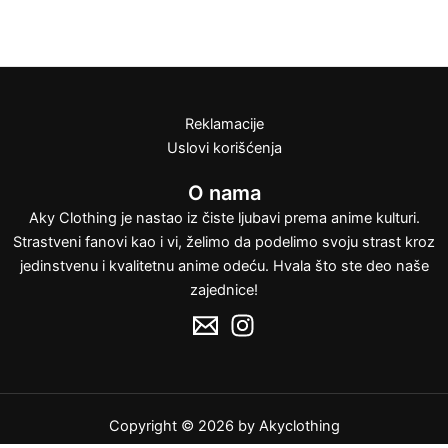
na
na
varijanti.
varijanti.
stranici
stranici
Opcije
Opcije
proizvoda.
proizvoda.
mogu
mogu
biti
biti
izabrane
izabrane
Reklamacije
na
na
Uslovi korišćenja
stranici
stranici
O nama
proizvoda.
proizvoda.
Aky Clothing je nastao iz čiste ljubavi prema anime kulturi.
Strastveni fanovi kao i vi, želimo da podelimo svoju strast kroz
jedinstvenu i kvalitetnu anime odeću. Hvala što ste deo naše
zajednice!
Copyright © 2026 by Akyclothing